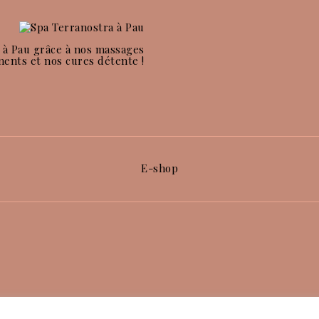
 à Pau grâce à nos massages
nents et nos cures détente !
E-shop