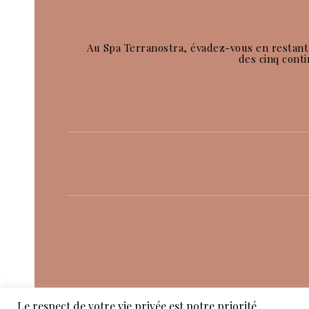
Au Spa Terranostra, évadez-vous en restant
des cinq conti
Le respect de votre vie privée est notre priorité