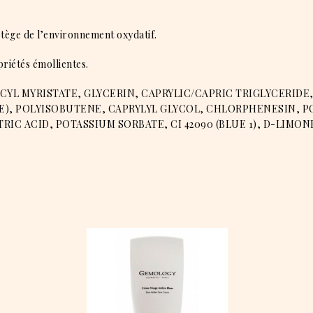
tège de l’environnement oxydatif.
riétés émollientes.
YL MYRISTATE, GLYCERIN, CAPRYLIC/CAPRIC TRIGLYCERIDE,
, POLYISOBUTENE, CAPRYLYL GLYCOL, CHLORPHENESIN, PO
IC ACID, POTASSIUM SORBATE, CI 42090 (BLUE 1), D-LIMON