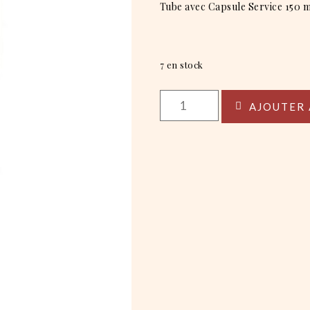
Tube avec Capsule Service 150 m
7 en stock
quantité
AJOUTER 
de
Lait
Corps
-
Ambre
Bleue