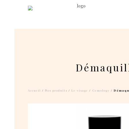
Démaquill
Accueil
/
Nos produits
/
Le visage
/
Gemology
/ Démaqui