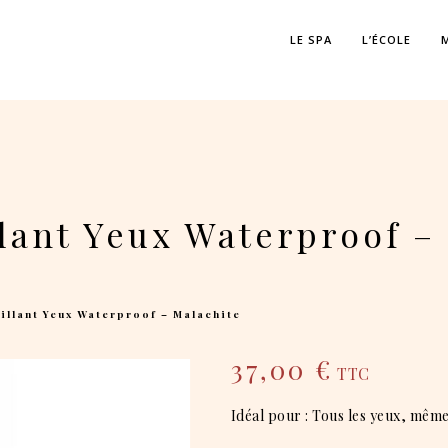
LE SPA
L’ÉCOLE
ant Yeux Waterproof –
llant Yeux Waterproof – Malachite
37,00
€
TTC
Idéal pour : Tous les yeux, même