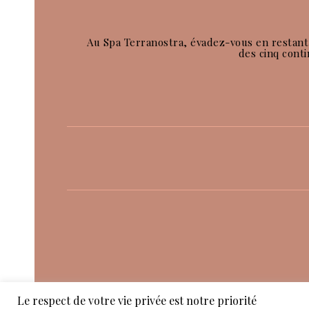
Au Spa Terranostra, évadez-vous en restant
des cinq conti
Le respect de votre vie privée est notre priorité