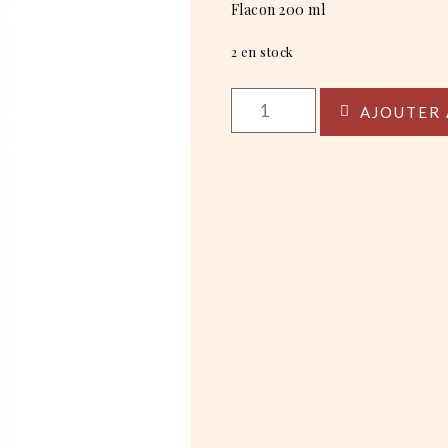
Flacon 200 ml
2 en stock
quantité
AJOUTER 
de
Démaquillant
Yeux
Waterproof
-
Malachite