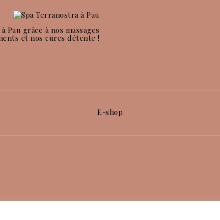
 à Pau grâce à nos massages
nents et nos cures détente !
E-shop